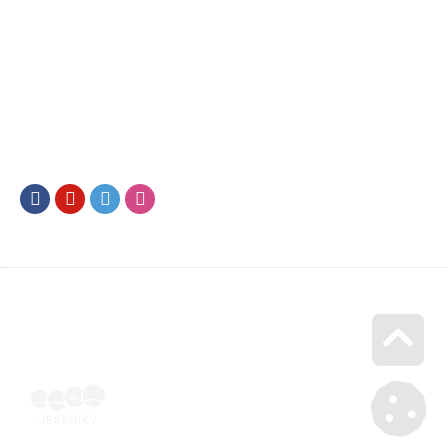
Facebook
Youtube
Twitter
Instagram
Go u
Účetní doklad k pobytu (faktura) | Voucher Jeseníky