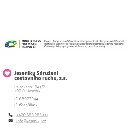
Jeseníky Sdružení
cestovního ruchu, z.s.
Palackého 1341/2
790 01 Jeseník
IČ: 68923244
ISDS: aq3ikqx
+420 583 283 117
info@jeseniky.cz