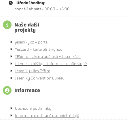
Úřední hodiny:
pondělí až pátek 08:00 - 16:00
Naše další
projekty
jeseniky.cz - portál
YesCard - karta plná výhod
YESinfo - akce a události v Jeseníkách
Jdeme na běžky - informace o bíle stopě
Jeseníky Film Office
Jeseníky Convention Bureau
Informace
Obchodní podmínky
Informace o ochraně osobních údajů