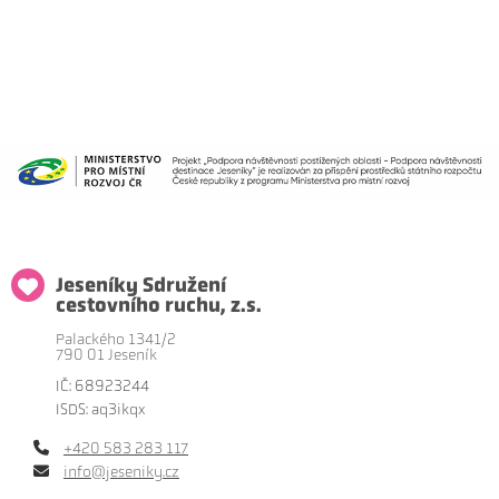
Jeseníky Sdružení
cestovního ruchu, z.s.
Palackého 1341/2
790 01 Jeseník
IČ: 68923244
ISDS: aq3ikqx
+420 583 283 117
info@jeseniky.cz