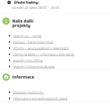
Úřední hodiny:
pondělí až pátek 08:00 - 16:00
Naše další
projekty
jeseniky.cz - portál
YesCard - karta plná výhod
YESinfo - akce a události v Jeseníkách
Jdeme na běžky - informace o bíle stopě
Jeseníky Film Office
Jeseníky Convention Bureau
Informace
Obchodní podmínky
Informace o ochraně osobních údajů