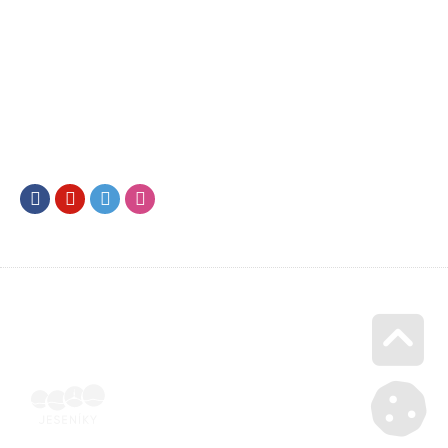
Facebook
Youtube
Twitter
Instagram
Go u
Účetní doklad k pobytu (faktura) | Voucher Jeseníky