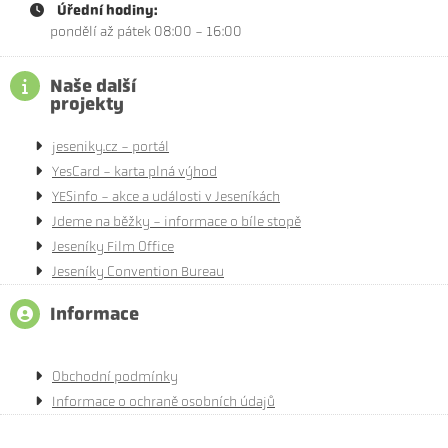
Úřední hodiny:
pondělí až pátek 08:00 - 16:00
Naše další
projekty
jeseniky.cz - portál
YesCard - karta plná výhod
YESinfo - akce a události v Jeseníkách
Jdeme na běžky - informace o bíle stopě
Jeseníky Film Office
Jeseníky Convention Bureau
Informace
Obchodní podmínky
Informace o ochraně osobních údajů