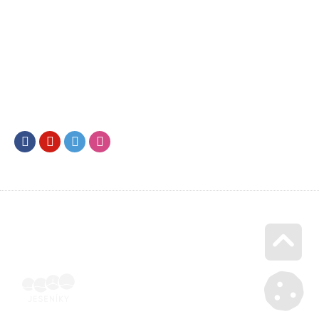
Facebook
Youtube
Twitter
Instagram
Go u
Účetní doklad k pobytu (faktura) | Voucher Jeseníky