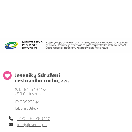
Jeseníky Sdružení
cestovního ruchu, z.s.
Palackého 1341/2
790 01 Jeseník
IČ: 68923244
ISDS: aq3ikqx
+420 583 283 117
info@jeseniky.cz