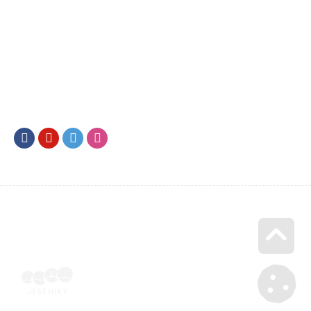
Facebook
Youtube
Twitter
Instagram
Go u
Účetní doklad k pobytu (faktura) | Voucher Jeseníky