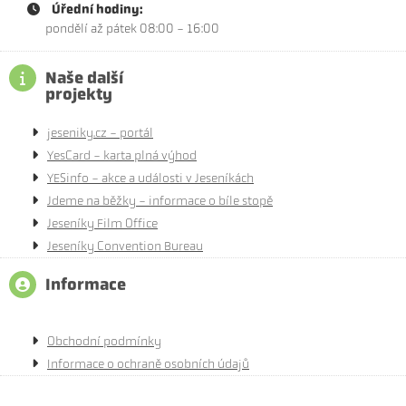
Úřední hodiny:
pondělí až pátek 08:00 - 16:00
Naše další
projekty
jeseniky.cz - portál
YesCard - karta plná výhod
YESinfo - akce a události v Jeseníkách
Jdeme na běžky - informace o bíle stopě
Jeseníky Film Office
Jeseníky Convention Bureau
Informace
Obchodní podmínky
Informace o ochraně osobních údajů