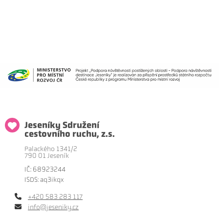
Jeseníky Sdružení
cestovního ruchu, z.s.
Palackého 1341/2
790 01 Jeseník
IČ: 68923244
ISDS: aq3ikqx
+420 583 283 117
info@jeseniky.cz