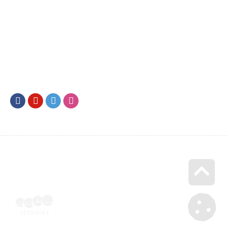
Facebook
Youtube
Twitter
Instagram
Go u
Účetní doklad k pobytu (faktura) | Voucher Jeseníky