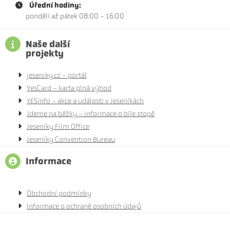
Úřední hodiny:
pondělí až pátek 08:00 - 16:00
Naše další
projekty
jeseniky.cz - portál
YesCard - karta plná výhod
YESinfo - akce a události v Jeseníkách
Jdeme na běžky - informace o bíle stopě
Jeseníky Film Office
Jeseníky Convention Bureau
Informace
Obchodní podmínky
Informace o ochraně osobních údajů