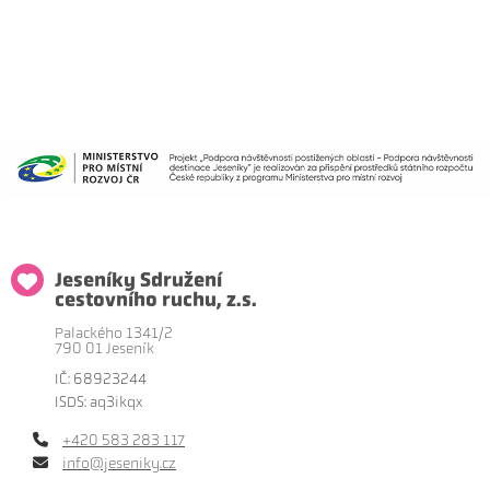
Jeseníky Sdružení
cestovního ruchu, z.s.
Palackého 1341/2
790 01 Jeseník
IČ: 68923244
ISDS: aq3ikqx
+420 583 283 117
info@jeseniky.cz