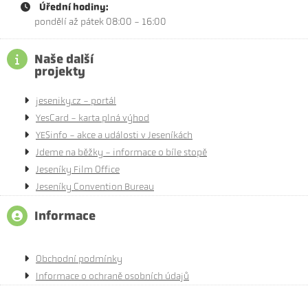
Úřední hodiny:
pondělí až pátek 08:00 - 16:00
Naše další
projekty
jeseniky.cz - portál
YesCard - karta plná výhod
YESinfo - akce a události v Jeseníkách
Jdeme na běžky - informace o bíle stopě
Jeseníky Film Office
Jeseníky Convention Bureau
Informace
Obchodní podmínky
Informace o ochraně osobních údajů