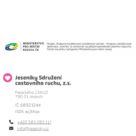
Jeseníky Sdružení
cestovního ruchu, z.s.
Palackého 1341/2
790 01 Jeseník
IČ: 68923244
ISDS: aq3ikqx
+420 583 283 117
info@jeseniky.cz