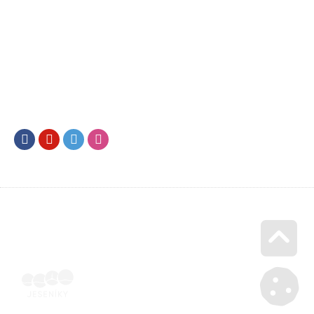
Facebook
Youtube
Twitter
Instagram
Go u
Účetní doklad k pobytu (faktura) | Voucher Jeseníky