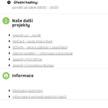
Úřední hodiny:
pondělí až pátek 08:00 - 16:00
Naše další
projekty
jeseniky.cz - portál
YesCard - karta plná výhod
YESinfo - akce a události v Jeseníkách
Jdeme na běžky - informace o bíle stopě
Jeseníky Film Office
Jeseníky Convention Bureau
Informace
Obchodní podmínky
Informace o ochraně osobních údajů