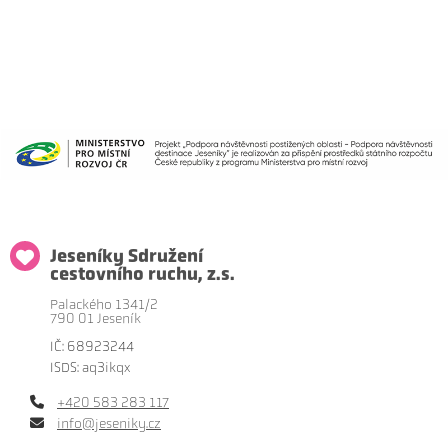
Jeseníky Sdružení
cestovního ruchu, z.s.
Palackého 1341/2
790 01 Jeseník
IČ: 68923244
ISDS: aq3ikqx
+420 583 283 117
info@jeseniky.cz