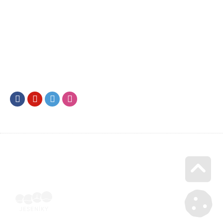
Facebook
Youtube
Twitter
Instagram
Go u
Účetní doklad k pobytu (faktura) | Voucher Jeseníky