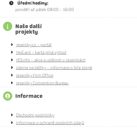
Úřední hodiny:
pondělí až pátek 08:00 - 16:00
Naše další
projekty
jeseniky.cz - portál
YesCard - karta plná výhod
YESinfo - akce a události v Jeseníkách
Jdeme na běžky - informace o bíle stopě
Jeseníky Film Office
Jeseníky Convention Bureau
Informace
Obchodní podmínky
Informace o ochraně osobních údajů