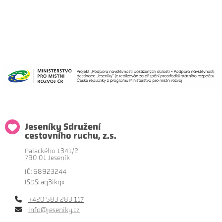
Jeseníky Sdružení
cestovního ruchu, z.s.
Palackého 1341/2
790 01 Jeseník
IČ: 68923244
ISDS: aq3ikqx
+420 583 283 117
info@jeseniky.cz