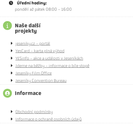
Úřední hodiny:
pondělí až pátek 08:00 - 16:00
Naše další
projekty
jeseniky.cz - portál
YesCard - karta plná výhod
YESinfo - akce a události v Jeseníkách
Jdeme na běžky - informace o bíle stopě
Jeseníky Film Office
Jeseníky Convention Bureau
Informace
Obchodní podmínky
Informace o ochraně osobních údajů