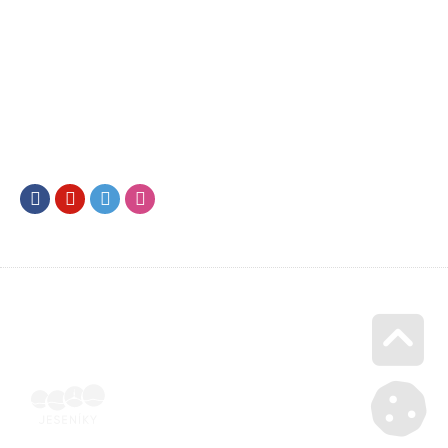
Facebook
Youtube
Twitter
Instagram
Go u
Účetní doklad k pobytu (faktura) | Voucher Jeseníky