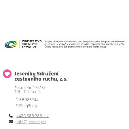
Jeseníky Sdružení
cestovního ruchu, z.s.
Palackého 1341/2
790 01 Jeseník
IČ: 68923244
ISDS: aq3ikqx
+420 583 283 117
info@jeseniky.cz