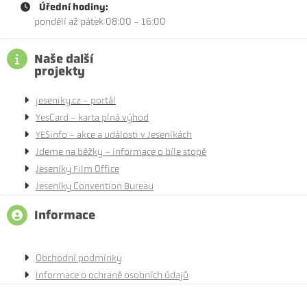
Úřední hodiny:
pondělí až pátek 08:00 - 16:00
Naše další
projekty
jeseniky.cz - portál
YesCard - karta plná výhod
YESinfo - akce a události v Jeseníkách
Jdeme na běžky - informace o bíle stopě
Jeseníky Film Office
Jeseníky Convention Bureau
Informace
Obchodní podmínky
Informace o ochraně osobních údajů