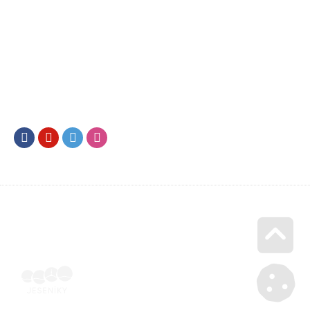
Facebook
Youtube
Twitter
Instagram
Go u
Účetní doklad k pobytu (faktura) | Voucher Jeseníky