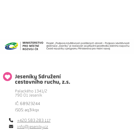
Jeseníky Sdružení
cestovního ruchu, z.s.
Palackého 1341/2
790 01 Jeseník
IČ: 68923244
ISDS: aq3ikqx
+420 583 283 117
info@jeseniky.cz