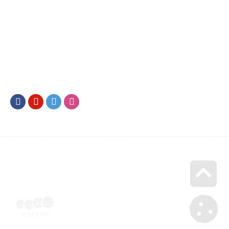
Facebook
Youtube
Twitter
Instagram
Go u
Účetní doklad k pobytu (faktura) | Voucher Jeseníky