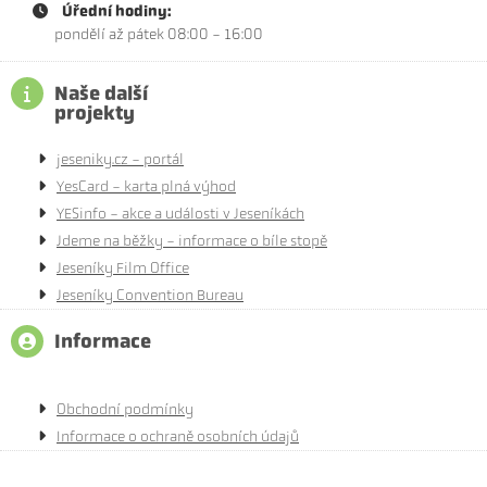
Úřední hodiny:
pondělí až pátek 08:00 - 16:00
Naše další
projekty
jeseniky.cz - portál
YesCard - karta plná výhod
YESinfo - akce a události v Jeseníkách
Jdeme na běžky - informace o bíle stopě
Jeseníky Film Office
Jeseníky Convention Bureau
Informace
Obchodní podmínky
Informace o ochraně osobních údajů