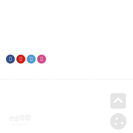
Facebook
Youtube
Twitter
Instagram
Go u
Účetní doklad k pobytu (faktura) | Voucher Jeseníky