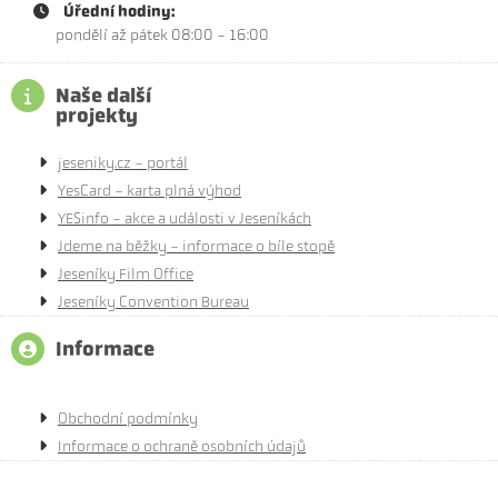
Úřední hodiny:
pondělí až pátek 08:00 - 16:00
Naše další
projekty
jeseniky.cz - portál
YesCard - karta plná výhod
YESinfo - akce a události v Jeseníkách
Jdeme na běžky - informace o bíle stopě
Jeseníky Film Office
Jeseníky Convention Bureau
Informace
Obchodní podmínky
Informace o ochraně osobních údajů