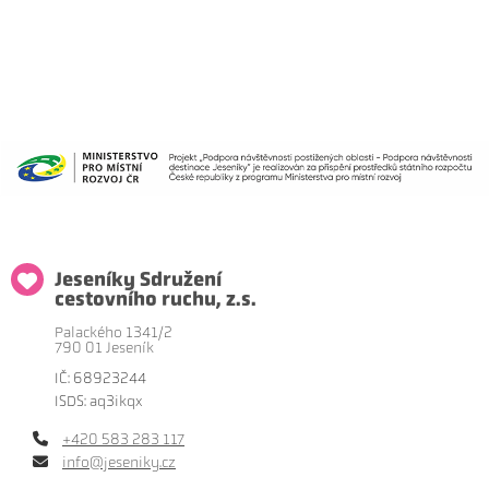
Jeseníky Sdružení
cestovního ruchu, z.s.
Palackého 1341/2
790 01 Jeseník
IČ: 68923244
ISDS: aq3ikqx
+420 583 283 117
info@jeseniky.cz