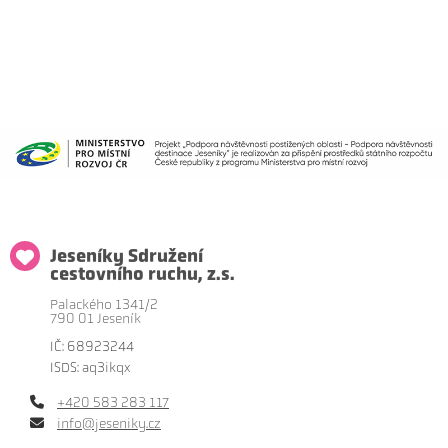
Jeseníky Sdružení
cestovního ruchu, z.s.
Palackého 1341/2
790 01 Jeseník
IČ: 68923244
ISDS: aq3ikqx
+420 583 283 117
info@jeseniky.cz