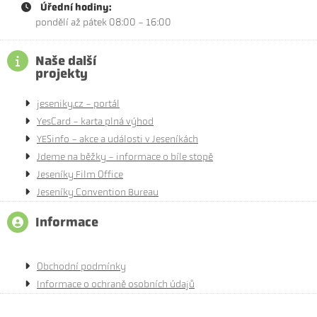
Úřední hodiny:
pondělí až pátek 08:00 - 16:00
Naše další
projekty
jeseniky.cz - portál
YesCard - karta plná výhod
YESinfo - akce a události v Jeseníkách
Jdeme na běžky - informace o bíle stopě
Jeseníky Film Office
Jeseníky Convention Bureau
Informace
Obchodní podmínky
Informace o ochraně osobních údajů