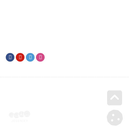
Facebook
Youtube
Twitter
Instagram
Go u
Účetní doklad k pobytu (faktura) | Voucher Jeseníky