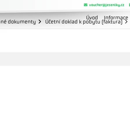
voucher@jeseniky.cz
Úvod
Informace
ané dokumenty
Účetní doklad k pobytu (faktura)