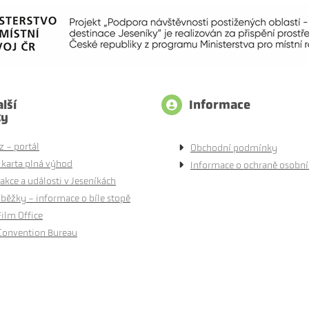
lší
Informace
ty
z - portál
Obchodní podmínky
 karta plná výhod
Informace o ochraně osobní
akce a události v Jeseníkách
běžky - informace o bíle stopě
Film Office
Convention Bureau