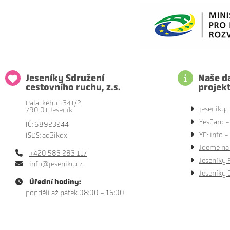
Jeseníky Sdružení
Naše da
cestovního ruchu, z.s.
projek
Palackého 1341/2
jeseniky.c
790 01 Jeseník
YesCard -
IČ: 68923244
YESinfo - 
ISDS: aq3ikqx
Jdeme na 
+420 583 283 117
Jeseníky 
info@jeseniky.cz
Jeseníky 
Úřední hodiny:
pondělí až pátek 08:00 - 16:00