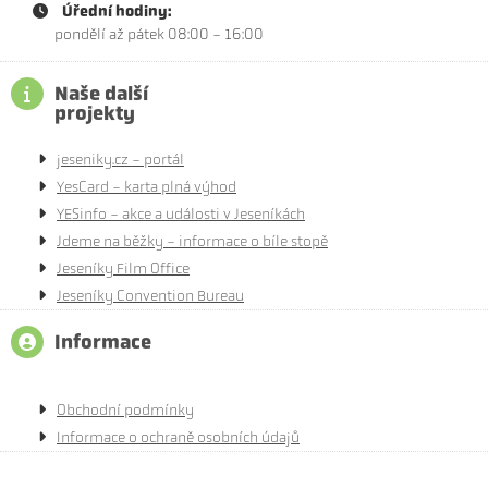
Úřední hodiny:
pondělí až pátek 08:00 - 16:00
Naše další
projekty
jeseniky.cz - portál
YesCard - karta plná výhod
YESinfo - akce a události v Jeseníkách
Jdeme na běžky - informace o bíle stopě
Jeseníky Film Office
Jeseníky Convention Bureau
Informace
Obchodní podmínky
Informace o ochraně osobních údajů