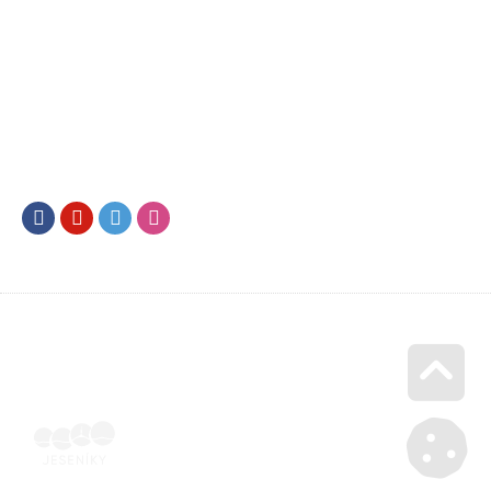
Facebook
Youtube
Twitter
Instagram
Go u
Účetní doklad k pobytu (faktura) | Voucher Jeseníky