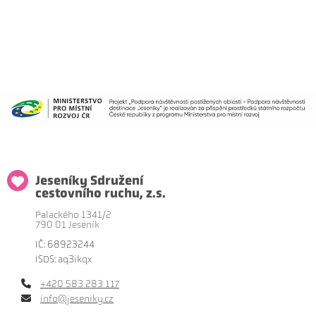
Jeseníky Sdružení
cestovního ruchu, z.s.
Palackého 1341/2
790 01 Jeseník
IČ: 68923244
ISDS: aq3ikqx
+420 583 283 117
info@jeseniky.cz