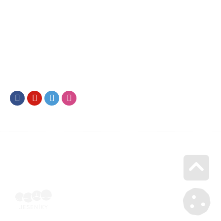
Facebook
Youtube
Twitter
Instagram
Go u
Účetní doklad k pobytu (faktura) | Voucher Jeseníky