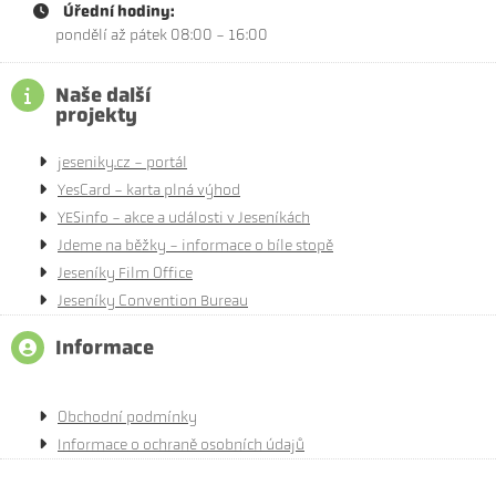
Úřední hodiny:
pondělí až pátek 08:00 - 16:00
Naše další
projekty
jeseniky.cz - portál
YesCard - karta plná výhod
YESinfo - akce a události v Jeseníkách
Jdeme na běžky - informace o bíle stopě
Jeseníky Film Office
Jeseníky Convention Bureau
Informace
Obchodní podmínky
Informace o ochraně osobních údajů