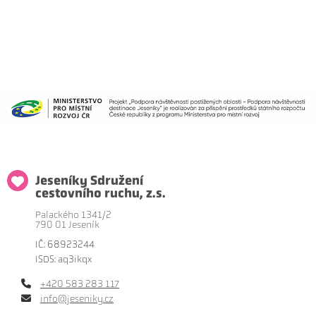
Jeseníky Sdružení
cestovního ruchu, z.s.
Palackého 1341/2
790 01 Jeseník
IČ: 68923244
ISDS: aq3ikqx
+420 583 283 117
info@jeseniky.cz