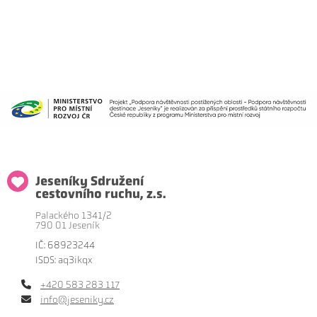
Jeseníky Sdružení
cestovního ruchu, z.s.
Palackého 1341/2
790 01 Jeseník
IČ: 68923244
ISDS: aq3ikqx
+420 583 283 117
info@jeseniky.cz