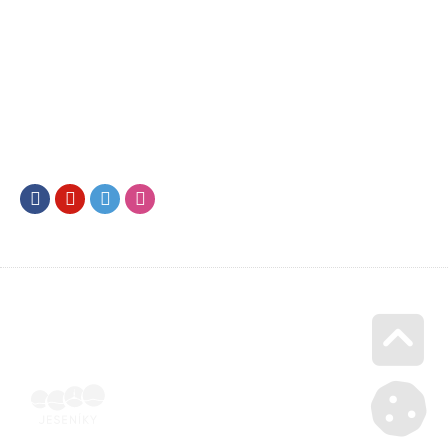
Facebook
Youtube
Twitter
Instagram
Go u
Účetní doklad k pobytu (faktura) | Voucher Jeseníky