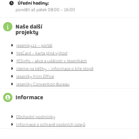
Úřední hodiny:
pondělí až pátek 08:00 - 16:00
Naše další
projekty
jeseniky.cz - portál
YesCard - karta plná výhod
YESinfo - akce a události v Jeseníkách
Jdeme na běžky - informace o bíle stopě
Jeseníky Film Office
Jeseníky Convention Bureau
Informace
Obchodní podmínky
Informace o ochraně osobních údajů