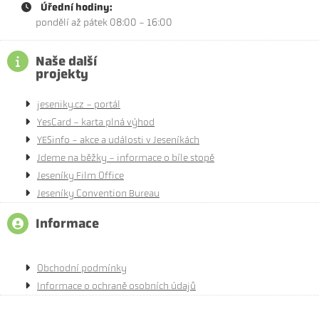
Úřední hodiny:
pondělí až pátek 08:00 - 16:00
Naše další
projekty
jeseniky.cz - portál
YesCard - karta plná výhod
YESinfo - akce a události v Jeseníkách
Jdeme na běžky - informace o bíle stopě
Jeseníky Film Office
Jeseníky Convention Bureau
Informace
Obchodní podmínky
Informace o ochraně osobních údajů