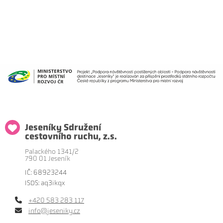
Jeseníky Sdružení
cestovního ruchu, z.s.
Palackého 1341/2
790 01 Jeseník
IČ: 68923244
ISDS: aq3ikqx
+420 583 283 117
info@jeseniky.cz