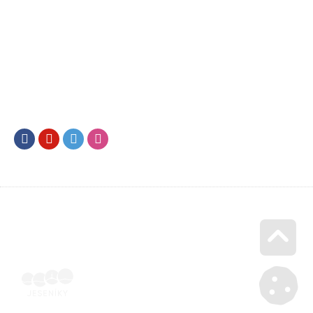
Facebook
Youtube
Twitter
Instagram
Go u
Účetní doklad k pobytu (faktura) | Voucher Jeseníky