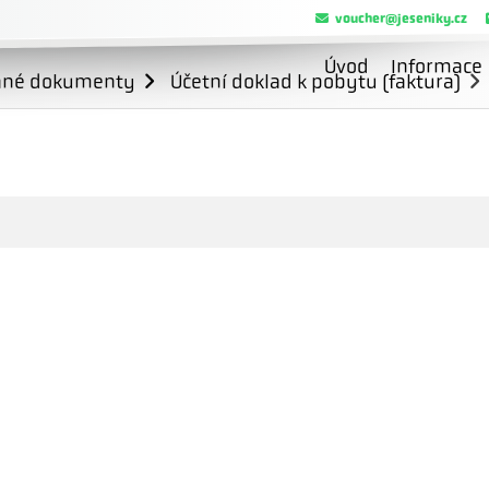
voucher@jeseniky.cz
Úvod
Informace
ané dokumenty
Účetní doklad k pobytu (faktura)