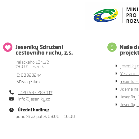
Jeseníky Sdružení
Naše da
cestovního ruchu, z.s.
projek
Palackého 1341/2
jeseniky.c
790 01 Jeseník
YesCard -
IČ: 68923244
YESinfo - 
ISDS: aq3ikqx
Jdeme na 
+420 583 283 117
Jeseníky 
info@jeseniky.cz
Jeseníky 
Úřední hodiny:
pondělí až pátek 08:00 - 16:00