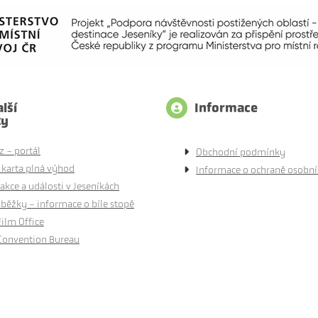
lší
Informace
ty
z - portál
Obchodní podmínky
 karta plná výhod
Informace o ochraně osobní
akce a události v Jeseníkách
běžky - informace o bíle stopě
Film Office
Convention Bureau