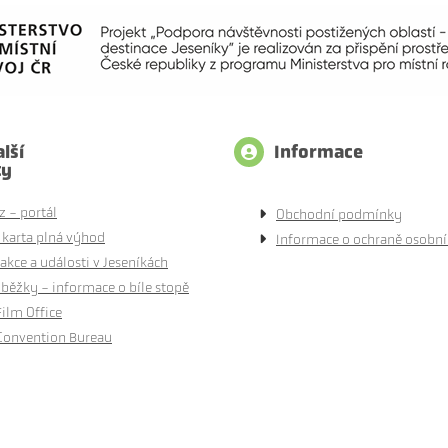
lší
Informace
ty
z - portál
Obchodní podmínky
 karta plná výhod
Informace o ochraně osobní
akce a události v Jeseníkách
běžky - informace o bíle stopě
Film Office
Convention Bureau