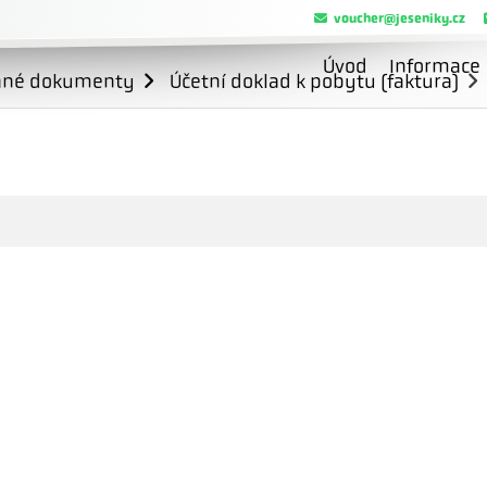
voucher@jeseniky.cz
Úvod
Informace
ané dokumenty
Účetní doklad k pobytu (faktura)