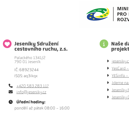
Jeseníky Sdružení
Naše da
cestovního ruchu, z.s.
projek
Palackého 1341/2
jeseniky.c
790 01 Jeseník
YesCard -
IČ: 68923244
YESinfo - 
ISDS: aq3ikqx
Jdeme na 
+420 583 283 117
Jeseníky 
info@jeseniky.cz
Jeseníky 
Úřední hodiny:
pondělí až pátek 08:00 - 16:00