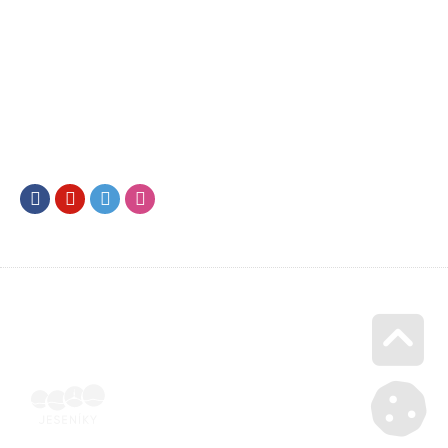
Facebook
Youtube
Twitter
Instagram
Go u
Účetní doklad k pobytu (faktura) | Voucher Jeseníky