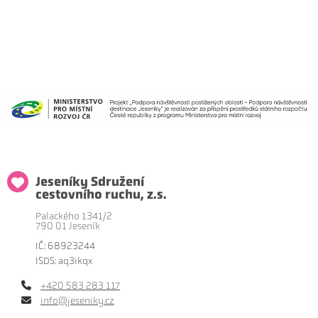
Jeseníky Sdružení
cestovního ruchu, z.s.
Palackého 1341/2
790 01 Jeseník
IČ: 68923244
ISDS: aq3ikqx
+420 583 283 117
info@jeseniky.cz