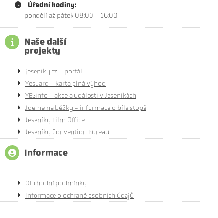
Úřední hodiny:
pondělí až pátek 08:00 - 16:00
Naše další
projekty
jeseniky.cz - portál
YesCard - karta plná výhod
YESinfo - akce a události v Jeseníkách
Jdeme na běžky - informace o bíle stopě
Jeseníky Film Office
Jeseníky Convention Bureau
Informace
Obchodní podmínky
Informace o ochraně osobních údajů