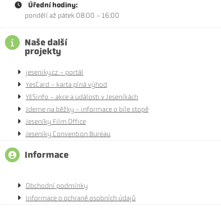
Úřední hodiny:
pondělí až pátek 08:00 - 16:00
Naše další
projekty
jeseniky.cz - portál
YesCard - karta plná výhod
YESinfo - akce a události v Jeseníkách
Jdeme na běžky - informace o bíle stopě
Jeseníky Film Office
Jeseníky Convention Bureau
Informace
Obchodní podmínky
Informace o ochraně osobních údajů