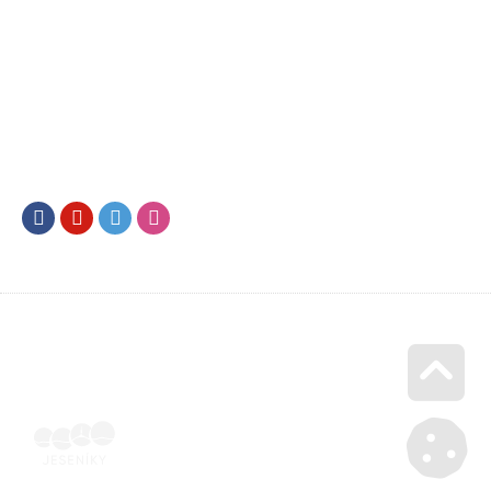
Facebook
Youtube
Twitter
Instagram
Go u
Účetní doklad k pobytu (faktura) | Voucher Jeseníky