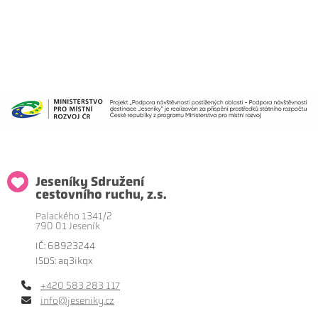
Jeseníky Sdružení
cestovního ruchu, z.s.
Palackého 1341/2
790 01 Jeseník
IČ: 68923244
ISDS: aq3ikqx
+420 583 283 117
info@jeseniky.cz