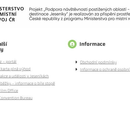
lší
Informace
ty
z - portál
Obchodní podmínky
 karta plná výhod
Informace o ochraně osobní
akce a události v Jeseníkách
běžky - informace o bíle stopě
Film Office
Convention Bureau