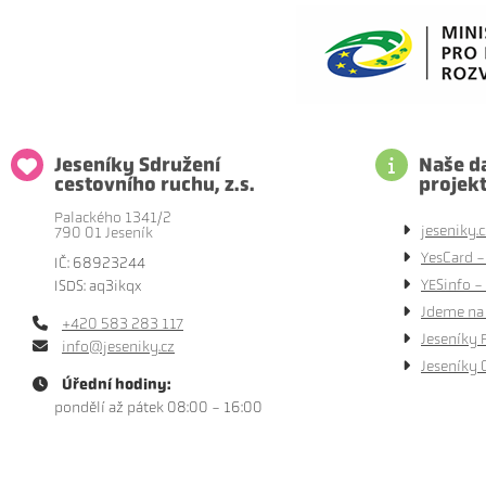
Jeseníky Sdružení
Naše da
cestovního ruchu, z.s.
projek
Palackého 1341/2
jeseniky.c
790 01 Jeseník
YesCard -
IČ: 68923244
YESinfo - 
ISDS: aq3ikqx
Jdeme na 
+420 583 283 117
Jeseníky 
info@jeseniky.cz
Jeseníky 
Úřední hodiny:
pondělí až pátek 08:00 - 16:00