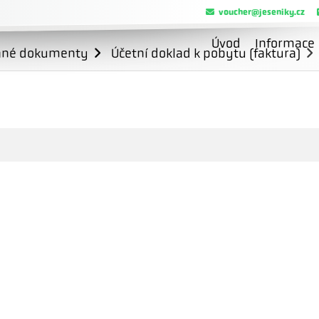
voucher@jeseniky.cz
Úvod
Informace
ané dokumenty
Účetní doklad k pobytu (faktura)