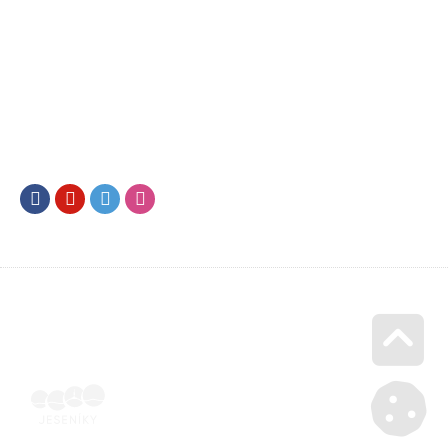
Facebook
Youtube
Twitter
Instagram
Go u
Účetní doklad k pobytu (faktura) | Voucher Jeseníky