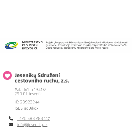
Jeseníky Sdružení
cestovního ruchu, z.s.
Palackého 1341/2
790 01 Jeseník
IČ: 68923244
ISDS: aq3ikqx
+420 583 283 117
info@jeseniky.cz