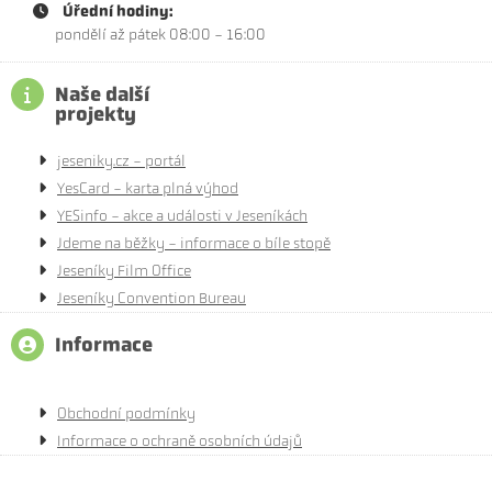
Úřední hodiny:
pondělí až pátek 08:00 - 16:00
Naše další
projekty
jeseniky.cz - portál
YesCard - karta plná výhod
YESinfo - akce a události v Jeseníkách
Jdeme na běžky - informace o bíle stopě
Jeseníky Film Office
Jeseníky Convention Bureau
Informace
Obchodní podmínky
Informace o ochraně osobních údajů