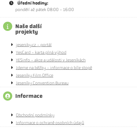
Úřední hodiny:
pondělí až pátek 08:00 - 16:00
Naše další
projekty
jeseniky.cz - portál
YesCard - karta plná výhod
YESinfo - akce a události v Jeseníkách
Jdeme na běžky - informace o bíle stopě
Jeseníky Film Office
Jeseníky Convention Bureau
Informace
Obchodní podmínky
Informace o ochraně osobních údajů