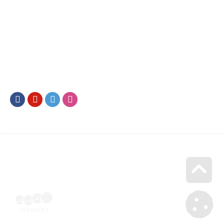
Facebook
Youtube
Twitter
Instagram
Go u
Účetní doklad k pobytu (faktura) | Voucher Jeseníky