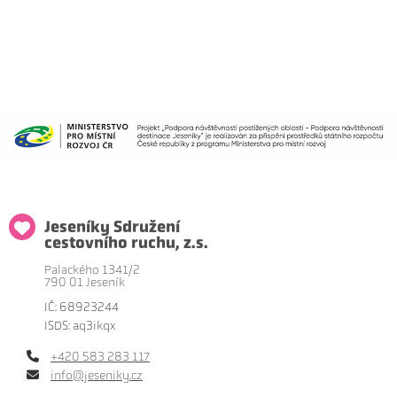
Jeseníky Sdružení
cestovního ruchu, z.s.
Palackého 1341/2
790 01 Jeseník
IČ: 68923244
ISDS: aq3ikqx
+420 583 283 117
info@jeseniky.cz