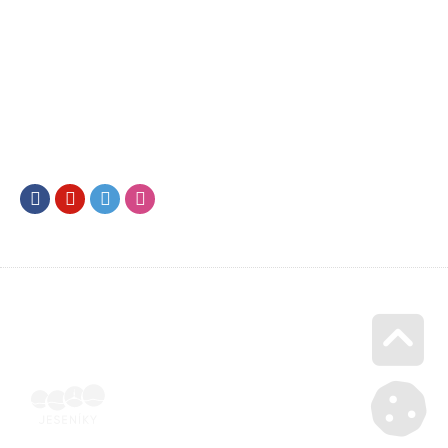
Facebook
Youtube
Twitter
Instagram
Go u
Účetní doklad k pobytu (faktura) | Voucher Jeseníky