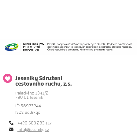
Jeseníky Sdružení
cestovního ruchu, z.s.
Palackého 1341/2
790 01 Jeseník
IČ: 68923244
ISDS: aq3ikqx
+420 583 283 117
info@jeseniky.cz