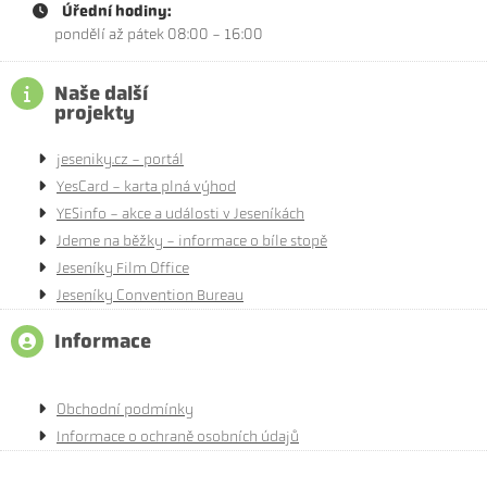
Úřední hodiny:
pondělí až pátek 08:00 - 16:00
Naše další
projekty
jeseniky.cz - portál
YesCard - karta plná výhod
YESinfo - akce a události v Jeseníkách
Jdeme na běžky - informace o bíle stopě
Jeseníky Film Office
Jeseníky Convention Bureau
Informace
Obchodní podmínky
Informace o ochraně osobních údajů