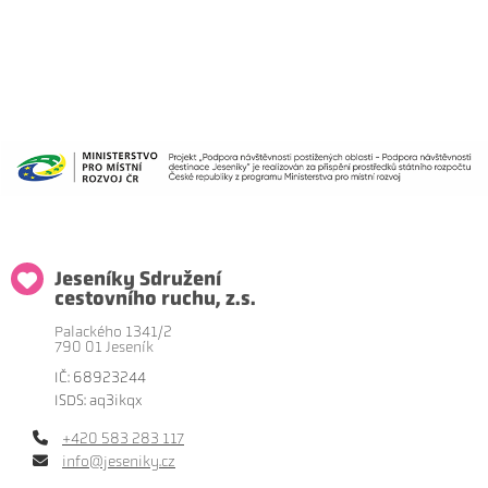
Jeseníky Sdružení
cestovního ruchu, z.s.
Palackého 1341/2
790 01 Jeseník
IČ: 68923244
ISDS: aq3ikqx
+420 583 283 117
info@jeseniky.cz