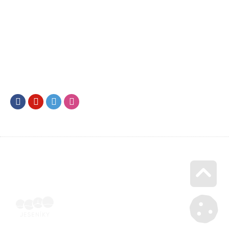
Facebook
Youtube
Twitter
Instagram
Go u
Účetní doklad k pobytu (faktura) | Voucher Jeseníky