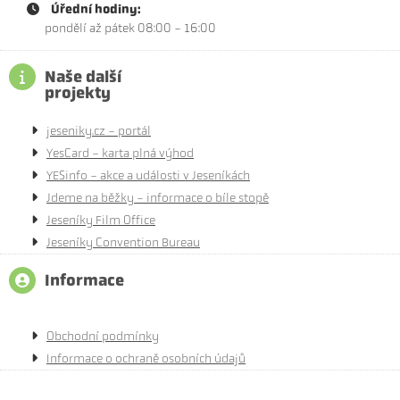
Úřední hodiny:
pondělí až pátek 08:00 - 16:00
Naše další
projekty
jeseniky.cz - portál
YesCard - karta plná výhod
YESinfo - akce a události v Jeseníkách
Jdeme na běžky - informace o bíle stopě
Jeseníky Film Office
Jeseníky Convention Bureau
Informace
Obchodní podmínky
Informace o ochraně osobních údajů