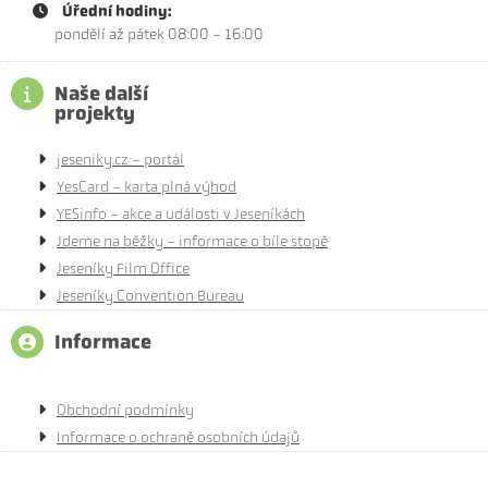
Úřední hodiny:
pondělí až pátek 08:00 - 16:00
Naše další
projekty
jeseniky.cz - portál
YesCard - karta plná výhod
YESinfo - akce a události v Jeseníkách
Jdeme na běžky - informace o bíle stopě
Jeseníky Film Office
Jeseníky Convention Bureau
Informace
Obchodní podmínky
Informace o ochraně osobních údajů