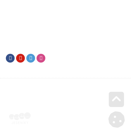
Facebook
Youtube
Twitter
Instagram
Go u
Účetní doklad k pobytu (faktura) | Voucher Jeseníky