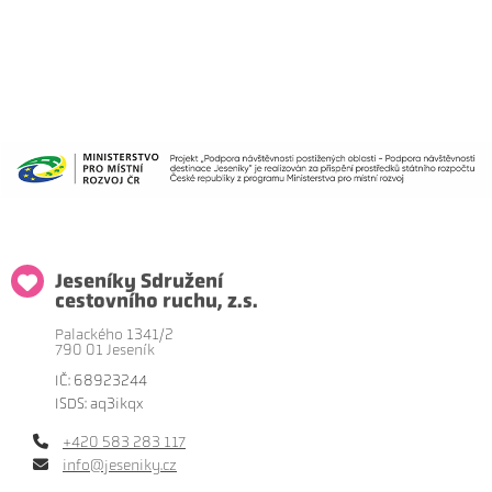
Jeseníky Sdružení
cestovního ruchu, z.s.
Palackého 1341/2
790 01 Jeseník
IČ: 68923244
ISDS: aq3ikqx
+420 583 283 117
info@jeseniky.cz