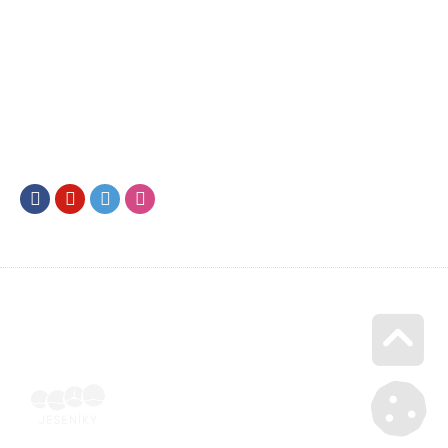
Facebook
Youtube
Twitter
Instagram
Go u
Účetní doklad k pobytu (faktura) | Voucher Jeseníky