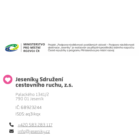
Jeseníky Sdružení
cestovního ruchu, z.s.
Palackého 1341/2
790 01 Jeseník
IČ: 68923244
ISDS: aq3ikqx
+420 583 283 117
info@jeseniky.cz