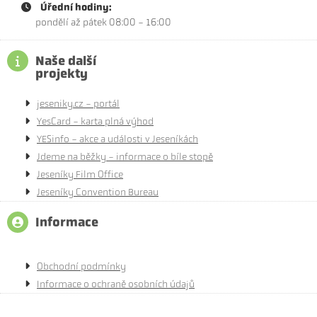
Úřední hodiny:
pondělí až pátek 08:00 - 16:00
Naše další
projekty
jeseniky.cz - portál
YesCard - karta plná výhod
YESinfo - akce a události v Jeseníkách
Jdeme na běžky - informace o bíle stopě
Jeseníky Film Office
Jeseníky Convention Bureau
Informace
Obchodní podmínky
Informace o ochraně osobních údajů