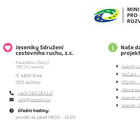
Jeseníky Sdružení
Naše da
cestovního ruchu, z.s.
projek
Palackého 1341/2
jeseniky.c
790 01 Jeseník
YesCard -
IČ: 68923244
YESinfo - 
ISDS: aq3ikqx
Jdeme na 
+420 583 283 117
Jeseníky 
info@jeseniky.cz
Jeseníky 
Úřední hodiny:
pondělí až pátek 08:00 - 16:00