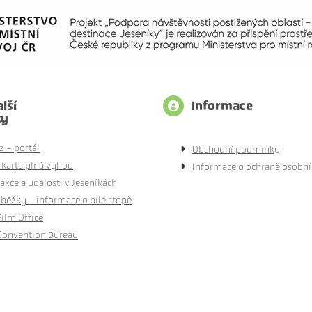
lší
Informace
ty
z - portál
Obchodní podmínky
 karta plná výhod
Informace o ochraně osobní
akce a události v Jeseníkách
běžky - informace o bíle stopě
Film Office
Convention Bureau