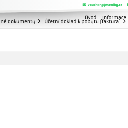
voucher@jeseniky.cz
Úvod
Informace
ané dokumenty
Účetní doklad k pobytu (faktura)