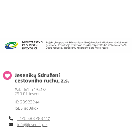
Jeseníky Sdružení
cestovního ruchu, z.s.
Palackého 1341/2
790 01 Jeseník
IČ: 68923244
ISDS: aq3ikqx
+420 583 283 117
info@jeseniky.cz