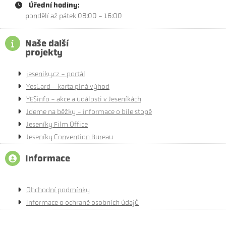
Úřední hodiny:
pondělí až pátek 08:00 - 16:00
Naše další
projekty
jeseniky.cz - portál
YesCard - karta plná výhod
YESinfo - akce a události v Jeseníkách
Jdeme na běžky - informace o bíle stopě
Jeseníky Film Office
Jeseníky Convention Bureau
Informace
Obchodní podmínky
Informace o ochraně osobních údajů