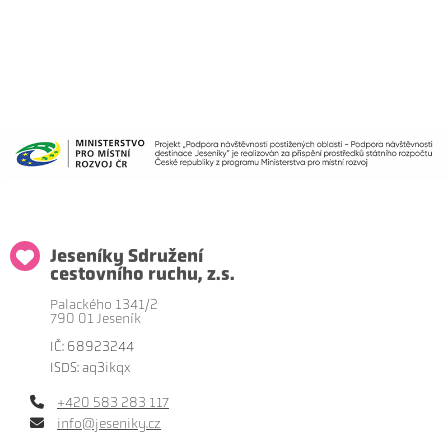
Jeseníky Sdružení
cestovního ruchu, z.s.
Palackého 1341/2
790 01 Jeseník
IČ: 68923244
ISDS: aq3ikqx
+420 583 283 117
info@jeseniky.cz