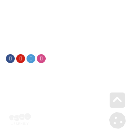
Facebook
Youtube
Twitter
Instagram
Go u
Účetní doklad k pobytu (faktura) | Voucher Jeseníky