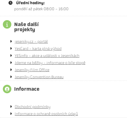
Úřední hodiny:
pondělí až pátek 08:00 - 16:00
Naše další
projekty
jeseniky.cz - portál
YesCard - karta plná výhod
YESinfo - akce a události v Jeseníkách
Jdeme na běžky - informace o bíle stopě
Jeseníky Film Office
Jeseníky Convention Bureau
Informace
Obchodní podmínky
Informace o ochraně osobních údajů