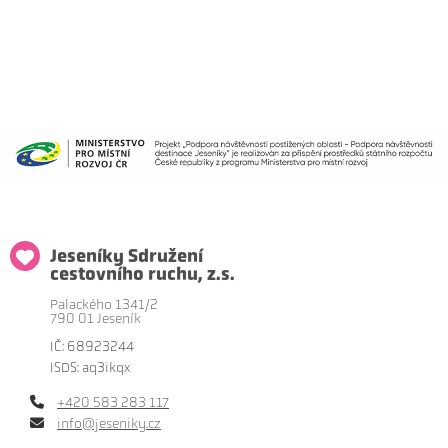
Jeseníky Sdružení
cestovního ruchu, z.s.
Palackého 1341/2
790 01 Jeseník
IČ: 68923244
ISDS: aq3ikqx
+420 583 283 117
info@jeseniky.cz