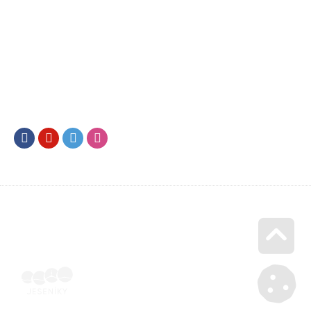
Facebook
Youtube
Twitter
Instagram
Go u
Účetní doklad k pobytu (faktura) | Voucher Jeseníky