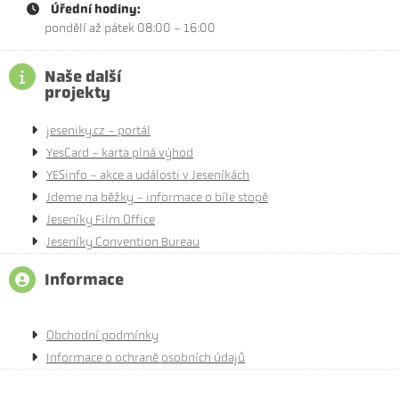
Úřední hodiny:
pondělí až pátek 08:00 - 16:00
Naše další
projekty
jeseniky.cz - portál
YesCard - karta plná výhod
YESinfo - akce a události v Jeseníkách
Jdeme na běžky - informace o bíle stopě
Jeseníky Film Office
Jeseníky Convention Bureau
Informace
Obchodní podmínky
Informace o ochraně osobních údajů