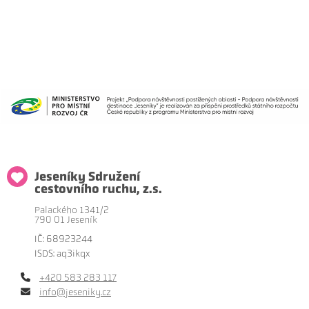
Jeseníky Sdružení
cestovního ruchu, z.s.
Palackého 1341/2
790 01 Jeseník
IČ: 68923244
ISDS: aq3ikqx
+420 583 283 117
info@jeseniky.cz