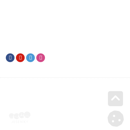
Facebook
Youtube
Twitter
Instagram
Go u
Účetní doklad k pobytu (faktura) | Voucher Jeseníky