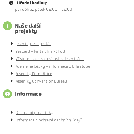
Úřední hodiny:
pondělí až pátek 08:00 - 16:00
Naše další
projekty
jeseniky.cz - portál
YesCard - karta plná výhod
YESinfo - akce a události v Jeseníkách
Jdeme na běžky - informace o bíle stopě
Jeseníky Film Office
Jeseníky Convention Bureau
Informace
Obchodní podmínky
Informace o ochraně osobních údajů