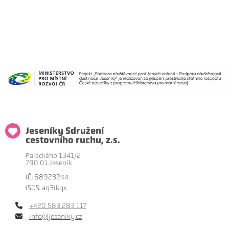
Jeseníky Sdružení
cestovního ruchu, z.s.
Palackého 1341/2
790 01 Jeseník
IČ: 68923244
ISDS: aq3ikqx
+420 583 283 117
info@jeseniky.cz