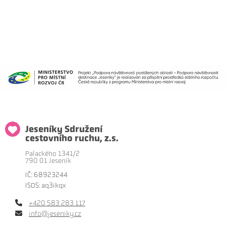
Jeseníky Sdružení
cestovního ruchu, z.s.
Palackého 1341/2
790 01 Jeseník
IČ: 68923244
ISDS: aq3ikqx
+420 583 283 117
info@jeseniky.cz