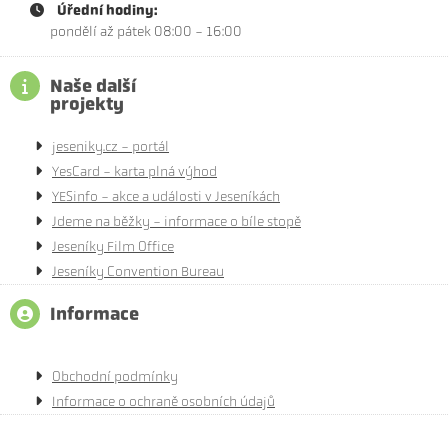
Úřední hodiny:
pondělí až pátek 08:00 - 16:00
Naše další
projekty
jeseniky.cz - portál
YesCard - karta plná výhod
YESinfo - akce a události v Jeseníkách
Jdeme na běžky - informace o bíle stopě
Jeseníky Film Office
Jeseníky Convention Bureau
Informace
Obchodní podmínky
Informace o ochraně osobních údajů