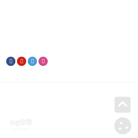
Facebook
Youtube
Twitter
Instagram
Go u
Účetní doklad k pobytu (faktura) | Voucher Jeseníky