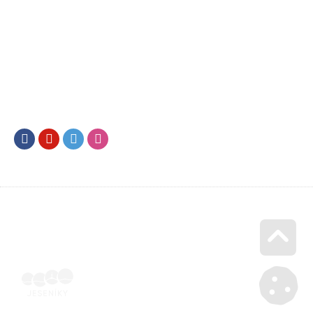
Facebook
Youtube
Twitter
Instagram
Go u
Účetní doklad k pobytu (faktura) | Voucher Jeseníky