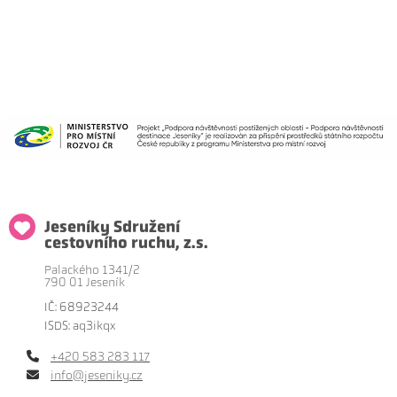
Jeseníky Sdružení
cestovního ruchu, z.s.
Palackého 1341/2
790 01 Jeseník
IČ: 68923244
ISDS: aq3ikqx
+420 583 283 117
info@jeseniky.cz