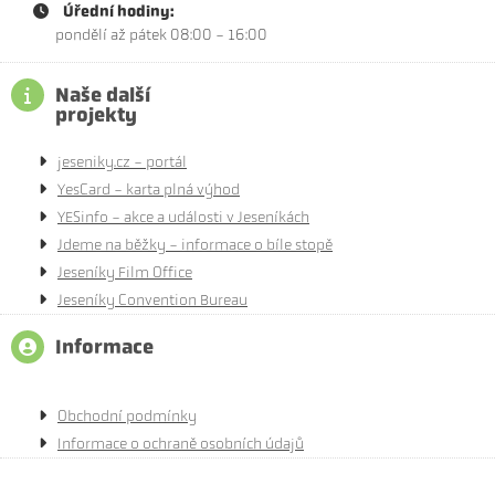
Úřední hodiny:
pondělí až pátek 08:00 - 16:00
Naše další
projekty
jeseniky.cz - portál
YesCard - karta plná výhod
YESinfo - akce a události v Jeseníkách
Jdeme na běžky - informace o bíle stopě
Jeseníky Film Office
Jeseníky Convention Bureau
Informace
Obchodní podmínky
Informace o ochraně osobních údajů