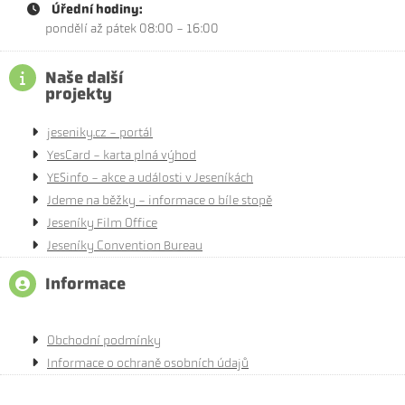
Úřední hodiny:
pondělí až pátek 08:00 - 16:00
Naše další
projekty
jeseniky.cz - portál
YesCard - karta plná výhod
YESinfo - akce a události v Jeseníkách
Jdeme na běžky - informace o bíle stopě
Jeseníky Film Office
Jeseníky Convention Bureau
Informace
Obchodní podmínky
Informace o ochraně osobních údajů