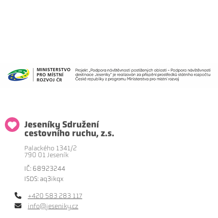
Jeseníky Sdružení
cestovního ruchu, z.s.
Palackého 1341/2
790 01 Jeseník
IČ: 68923244
ISDS: aq3ikqx
+420 583 283 117
info@jeseniky.cz