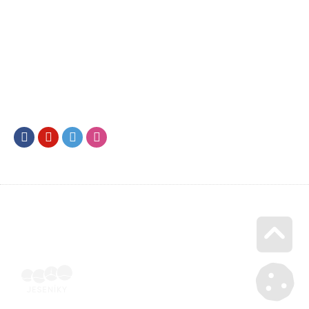
Facebook
Youtube
Twitter
Instagram
Go u
Účetní doklad k pobytu (faktura) | Voucher Jeseníky