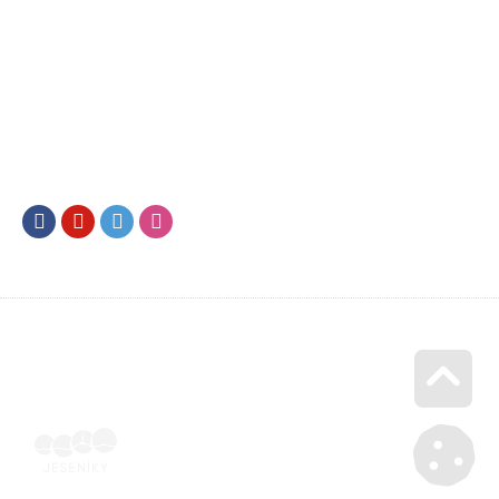
Facebook
Youtube
Twitter
Instagram
Go u
Účetní doklad k pobytu (faktura) | Voucher Jeseníky