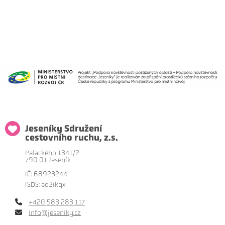
Jeseníky Sdružení
cestovního ruchu, z.s.
Palackého 1341/2
790 01 Jeseník
IČ: 68923244
ISDS: aq3ikqx
+420 583 283 117
info@jeseniky.cz