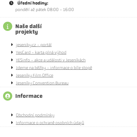
Úřední hodiny:
pondělí až pátek 08:00 - 16:00
Naše další
projekty
jeseniky.cz - portál
YesCard - karta plná výhod
YESinfo - akce a události v Jeseníkách
Jdeme na běžky - informace o bíle stopě
Jeseníky Film Office
Jeseníky Convention Bureau
Informace
Obchodní podmínky
Informace o ochraně osobních údajů