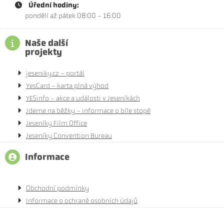
Úřední hodiny:
pondělí až pátek 08:00 - 16:00
Naše další
projekty
jeseniky.cz - portál
YesCard - karta plná výhod
YESinfo - akce a události v Jeseníkách
Jdeme na běžky - informace o bíle stopě
Jeseníky Film Office
Jeseníky Convention Bureau
Informace
Obchodní podmínky
Informace o ochraně osobních údajů