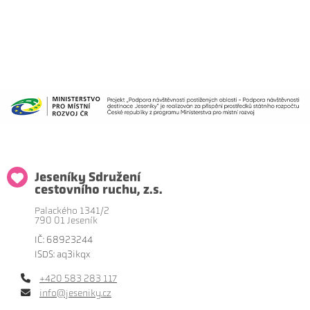
Jeseníky Sdružení
cestovního ruchu, z.s.
Palackého 1341/2
790 01 Jeseník
IČ: 68923244
ISDS: aq3ikqx
+420 583 283 117
info@jeseniky.cz