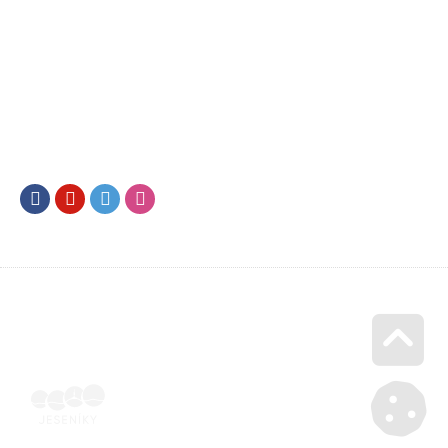
Facebook
Youtube
Twitter
Instagram
Go u
Účetní doklad k pobytu (faktura) | Voucher Jeseníky