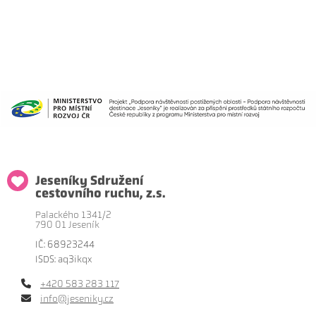
Jeseníky Sdružení
cestovního ruchu, z.s.
Palackého 1341/2
790 01 Jeseník
IČ: 68923244
ISDS: aq3ikqx
+420 583 283 117
info@jeseniky.cz