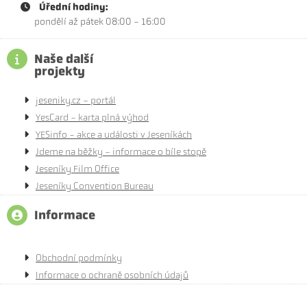
Úřední hodiny:
pondělí až pátek 08:00 - 16:00
Naše další
projekty
jeseniky.cz - portál
YesCard - karta plná výhod
YESinfo - akce a události v Jeseníkách
Jdeme na běžky - informace o bíle stopě
Jeseníky Film Office
Jeseníky Convention Bureau
Informace
Obchodní podmínky
Informace o ochraně osobních údajů