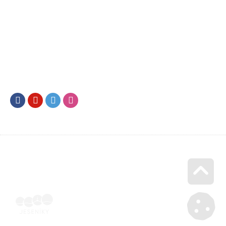
Facebook
Youtube
Twitter
Instagram
Go u
Účetní doklad k pobytu (faktura) | Voucher Jeseníky