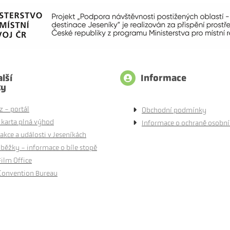
lší
Informace
ty
z - portál
Obchodní podmínky
 karta plná výhod
Informace o ochraně osobní
akce a události v Jeseníkách
běžky - informace o bíle stopě
Film Office
Convention Bureau