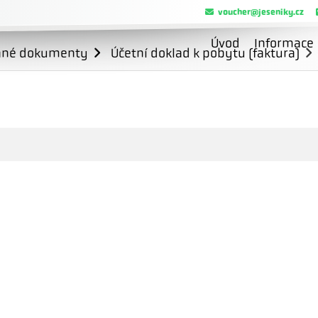
voucher@jeseniky.cz
Úvod
Informace
ané dokumenty
Účetní doklad k pobytu (faktura)