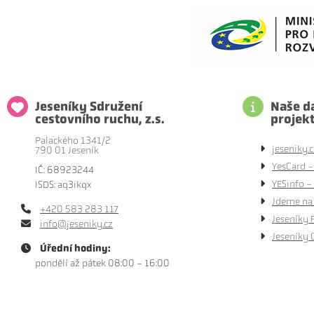
Jeseníky Sdružení
Naše da
cestovního ruchu, z.s.
projek
Palackého 1341/2
jeseniky.c
790 01 Jeseník
YesCard -
IČ: 68923244
YESinfo - 
ISDS: aq3ikqx
Jdeme na 
+420 583 283 117
Jeseníky 
info@jeseniky.cz
Jeseníky 
Úřední hodiny:
pondělí až pátek 08:00 - 16:00