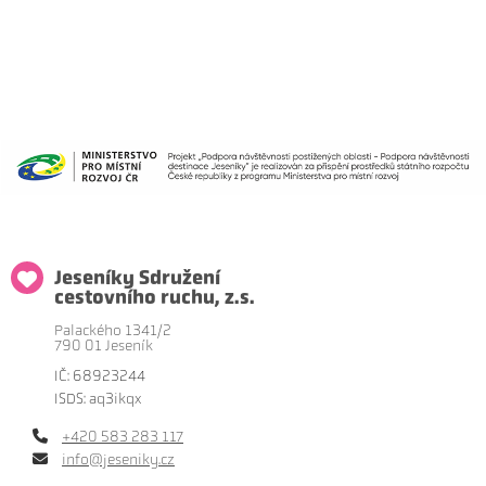
Jeseníky Sdružení
cestovního ruchu, z.s.
Palackého 1341/2
790 01 Jeseník
IČ: 68923244
ISDS: aq3ikqx
+420 583 283 117
info@jeseniky.cz