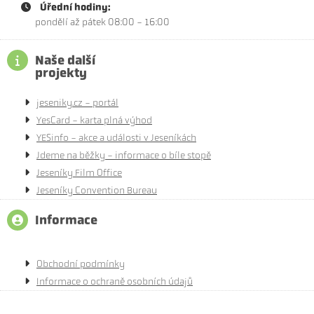
Úřední hodiny:
pondělí až pátek 08:00 - 16:00
Naše další
projekty
jeseniky.cz - portál
YesCard - karta plná výhod
YESinfo - akce a události v Jeseníkách
Jdeme na běžky - informace o bíle stopě
Jeseníky Film Office
Jeseníky Convention Bureau
Informace
Obchodní podmínky
Informace o ochraně osobních údajů