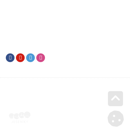
Facebook
Youtube
Twitter
Instagram
Go u
Účetní doklad k pobytu (faktura) | Voucher Jeseníky