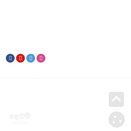
Facebook
Youtube
Twitter
Instagram
Go u
Účetní doklad k pobytu (faktura) | Voucher Jeseníky