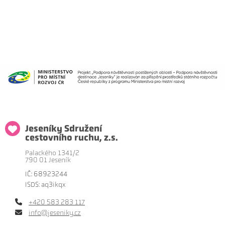
Jeseníky Sdružení
cestovního ruchu, z.s.
Palackého 1341/2
790 01 Jeseník
IČ: 68923244
ISDS: aq3ikqx
+420 583 283 117
info@jeseniky.cz