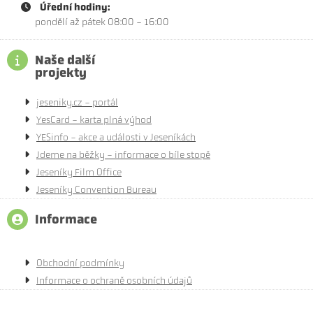
Úřední hodiny:
pondělí až pátek 08:00 - 16:00
Naše další
projekty
jeseniky.cz - portál
YesCard - karta plná výhod
YESinfo - akce a události v Jeseníkách
Jdeme na běžky - informace o bíle stopě
Jeseníky Film Office
Jeseníky Convention Bureau
Informace
Obchodní podmínky
Informace o ochraně osobních údajů