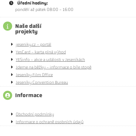
Úřední hodiny:
pondělí až pátek 08:00 - 16:00
Naše další
projekty
jeseniky.cz - portál
YesCard - karta plná výhod
YESinfo - akce a události v Jeseníkách
Jdeme na běžky - informace o bíle stopě
Jeseníky Film Office
Jeseníky Convention Bureau
Informace
Obchodní podmínky
Informace o ochraně osobních údajů