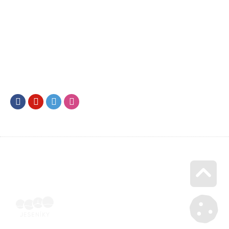
Facebook
Youtube
Twitter
Instagram
Go u
Účetní doklad k pobytu (faktura) | Voucher Jeseníky