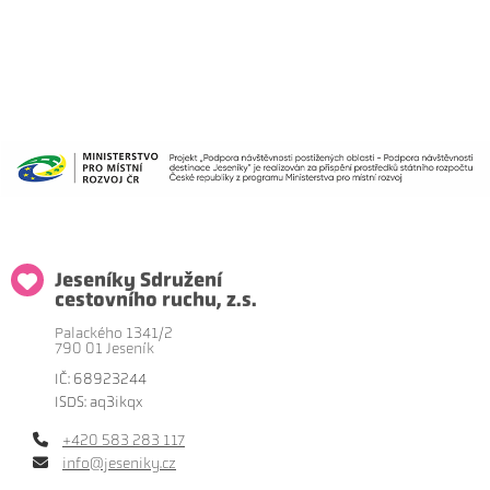
Jeseníky Sdružení
cestovního ruchu, z.s.
Palackého 1341/2
790 01 Jeseník
IČ: 68923244
ISDS: aq3ikqx
+420 583 283 117
info@jeseniky.cz