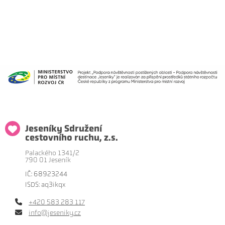
Jeseníky Sdružení
cestovního ruchu, z.s.
Palackého 1341/2
790 01 Jeseník
IČ: 68923244
ISDS: aq3ikqx
+420 583 283 117
info@jeseniky.cz