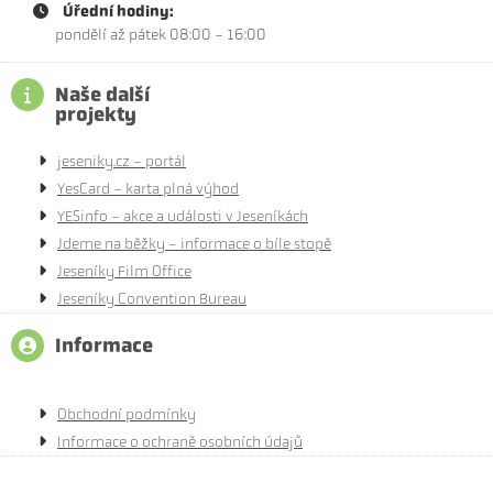
Úřední hodiny:
pondělí až pátek 08:00 - 16:00
Naše další
projekty
jeseniky.cz - portál
YesCard - karta plná výhod
YESinfo - akce a události v Jeseníkách
Jdeme na běžky - informace o bíle stopě
Jeseníky Film Office
Jeseníky Convention Bureau
Informace
Obchodní podmínky
Informace o ochraně osobních údajů