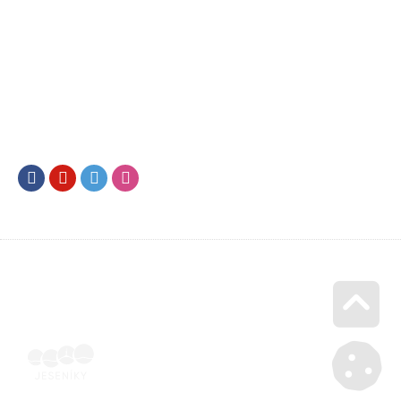
Facebook
Youtube
Twitter
Instagram
Go u
Účetní doklad k pobytu (faktura) | Voucher Jeseníky