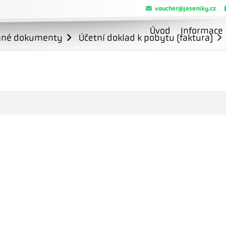
voucher@jeseniky.cz
Úvod
Informace
ané dokumenty
Účetní doklad k pobytu (faktura)