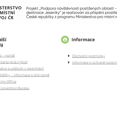
lší
Informace
ty
z - portál
Obchodní podmínky
 karta plná výhod
Informace o ochraně osobní
akce a události v Jeseníkách
běžky - informace o bíle stopě
Film Office
Convention Bureau