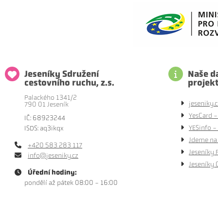
Jeseníky Sdružení
Naše da
cestovního ruchu, z.s.
projek
Palackého 1341/2
jeseniky.c
790 01 Jeseník
YesCard -
IČ: 68923244
YESinfo - 
ISDS: aq3ikqx
Jdeme na 
+420 583 283 117
Jeseníky 
info@jeseniky.cz
Jeseníky 
Úřední hodiny:
pondělí až pátek 08:00 - 16:00