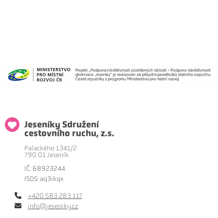
Jeseníky Sdružení
cestovního ruchu, z.s.
Palackého 1341/2
790 01 Jeseník
IČ: 68923244
ISDS: aq3ikqx
+420 583 283 117
info@jeseniky.cz