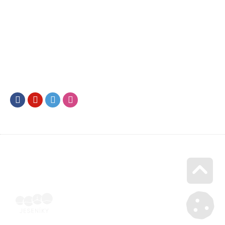
Facebook
Youtube
Twitter
Instagram
Go u
Účetní doklad k pobytu (faktura) | Voucher Jeseníky