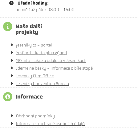
Úřední hodiny:
pondělí až pátek 08:00 - 16:00
Naše další
projekty
jeseniky.cz - portál
YesCard - karta plná výhod
YESinfo - akce a události v Jeseníkách
Jdeme na běžky - informace o bíle stopě
Jeseníky Film Office
Jeseníky Convention Bureau
Informace
Obchodní podmínky
Informace o ochraně osobních údajů