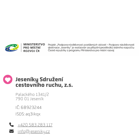
Jeseníky Sdružení
cestovního ruchu, z.s.
Palackého 1341/2
790 01 Jeseník
IČ: 68923244
ISDS: aq3ikqx
+420 583 283 117
info@jeseniky.cz