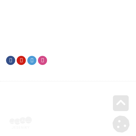
Facebook
Youtube
Twitter
Instagram
Go u
Účetní doklad k pobytu (faktura) | Voucher Jeseníky