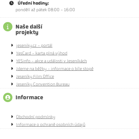
Úřední hodiny:
pondělí až pátek 08:00 - 16:00
Naše další
projekty
jeseniky.cz - portál
YesCard - karta plná výhod
YESinfo - akce a události v Jeseníkách
Jdeme na běžky - informace o bíle stopě
Jeseníky Film Office
Jeseníky Convention Bureau
Informace
Obchodní podmínky
Informace o ochraně osobních údajů