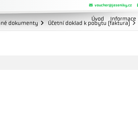
voucher@jeseniky.cz
Úvod
Informace
ané dokumenty
Účetní doklad k pobytu (faktura)