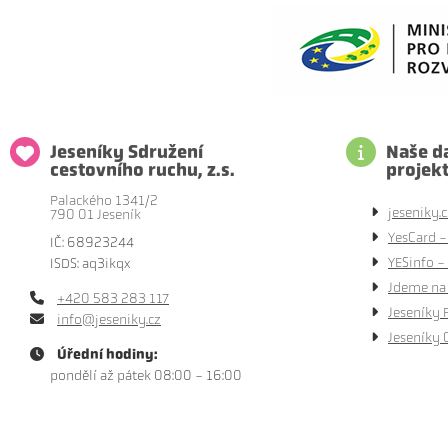
Jeseníky Sdružení
Naše da
cestovního ruchu, z.s.
projek
Palackého 1341/2
jeseniky.c
790 01 Jeseník
YesCard -
IČ: 68923244
YESinfo - 
ISDS: aq3ikqx
Jdeme na 
+420 583 283 117
Jeseníky 
info@jeseniky.cz
Jeseníky 
Úřední hodiny:
pondělí až pátek 08:00 - 16:00