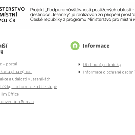
lší
Informace
ty
z - portál
Obchodní podmínky
 karta plná výhod
Informace o ochraně osobní
akce a události v Jeseníkách
běžky - informace o bíle stopě
Film Office
Convention Bureau